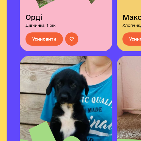
Орді
Мак
Дівчинка, 1 рік
Хлопчик,
Усиновити
Усин