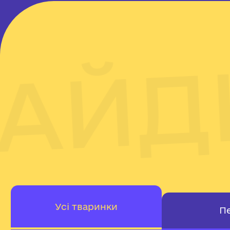
АЙДИ
Усі тваринки
П