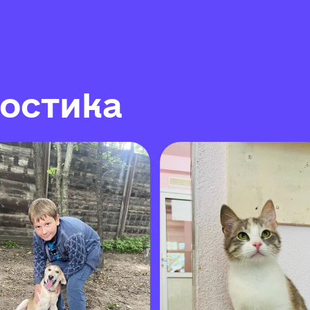
о
с
т
и
к
а