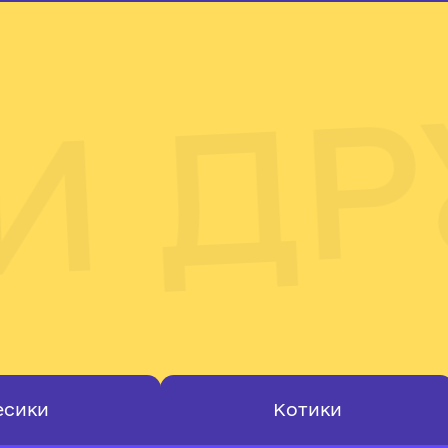
 ДР
есики
Котики