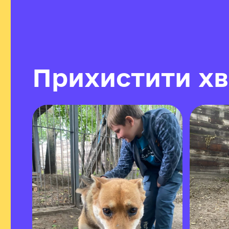
П
р
и
х
и
с
т
и
т
и
х
в