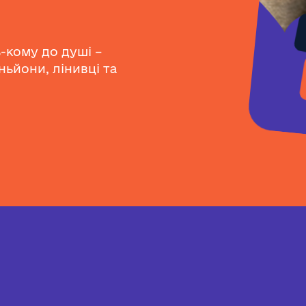
-кому до душі –
ньйони, лінивці та