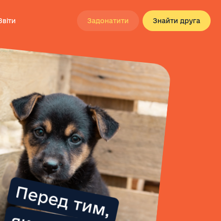
Звіти
Задонатити
Знайти друга