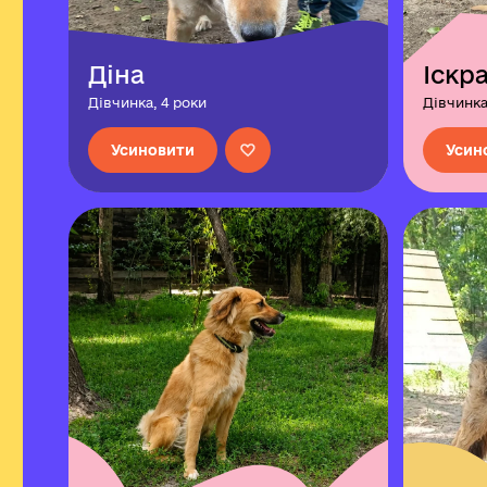
Діна
Іскр
Дівчинка, 4 роки
Дівчинка,
Усиновити
Усин