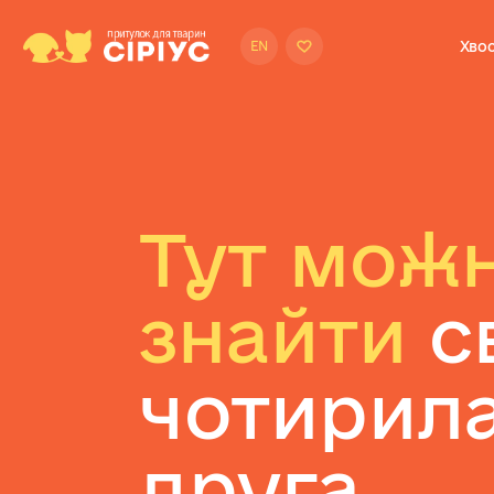
Хвос
EN
Тут мож
знайти
с
чотирил
друга