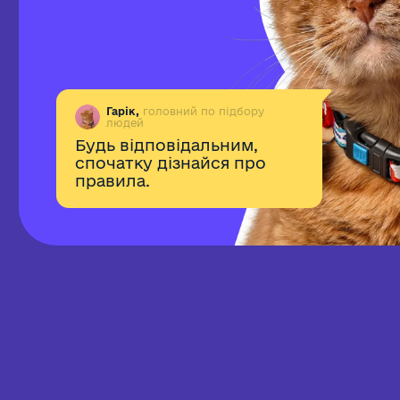
Гарік,
головний по підбору
людей
Будь відповідальним,
спочатку дізнайся про
правила.