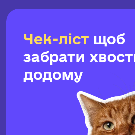
Чек-ліст
щоб
забрати хвост
додому