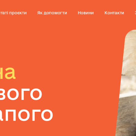
таті проєкти
Як допомогти
Новини
Контакти
на
вого
апого