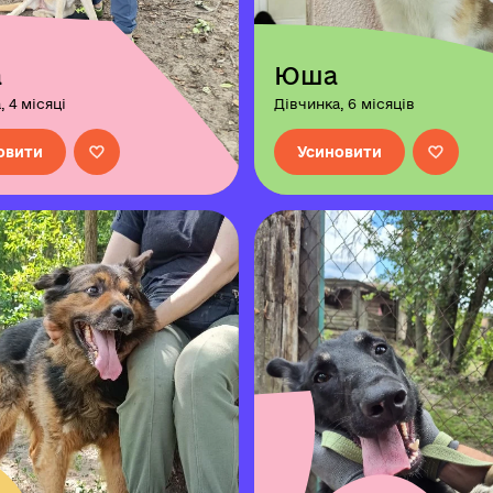
а
Юша
 4 місяці
Дівчинка, 6 місяців
овити
Усиновити