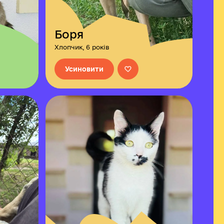
Боря
Хлопчик, 6 років
Усиновити