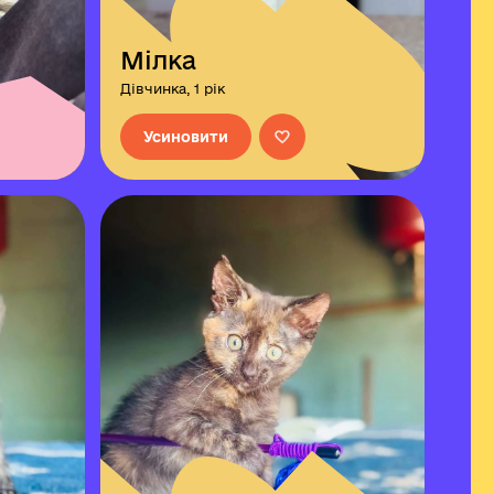
Мілка
Дівчинка, 1 рік
Усиновити