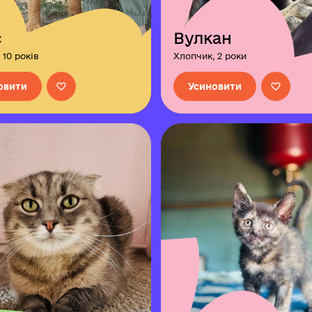
с
Вулкан
 10 років
Хлопчик, 2 роки
овити
Усиновити