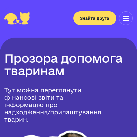
Знайти друга
П
р
о
з
о
р
а
д
о
п
о
м
о
г
а
т
в
а
р
и
н
а
м
Тут можна переглянути
фінансові звіти та
інформацію про
надходження/прилаштування