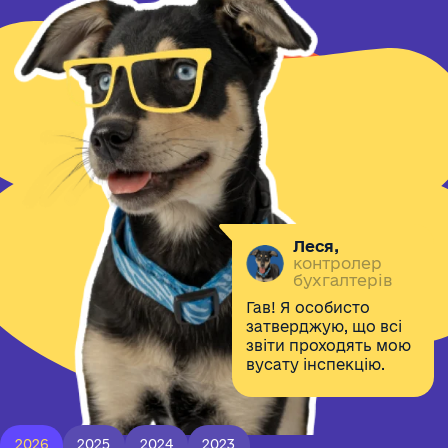
Леся,
контролер
бухгалтерів
Гав! Я особисто
затверджую, що всі
звіти проходять мою
вусату інспекцію.
2026
2025
2024
2023