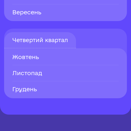
Вересень
Четвертий квартал
Жовтень
Листопад
Грудень