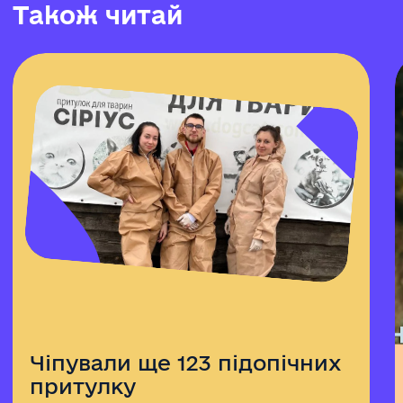
Т
а
к
о
ж
ч
и
т
а
й
Чіпували ще 123 підопічних
притулку