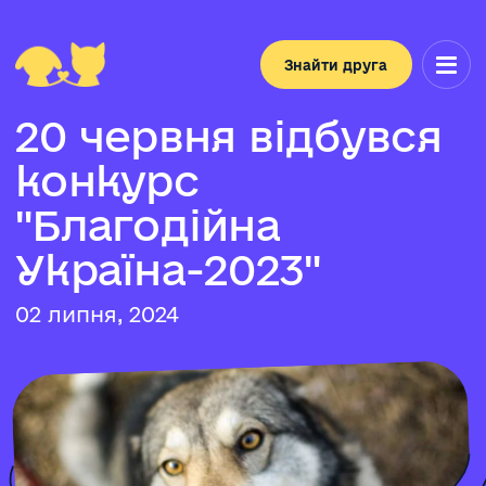
Знайти друга
2
0
ч
е
р
в
н
я
в
і
д
б
у
в
с
я
к
о
н
к
у
р
с
"
Б
л
а
г
о
д
і
й
н
а
У
к
р
а
ї
н
а-
2
0
2
3
"
02 липня, 2024