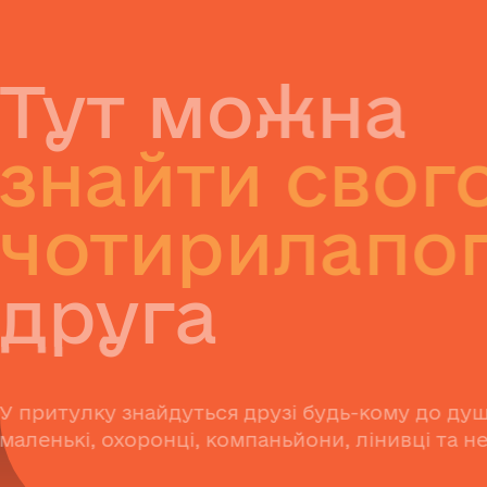
Тут можна
знайти сво
чотирилап
друга
У притулку знайдуться друзі будь-кому до
маленькі, охоронці, компаньйони, лінивц