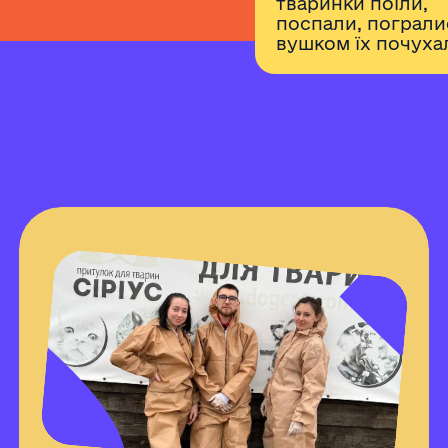
тваринки поїли,
поспали, погралис
вушком їх почухал