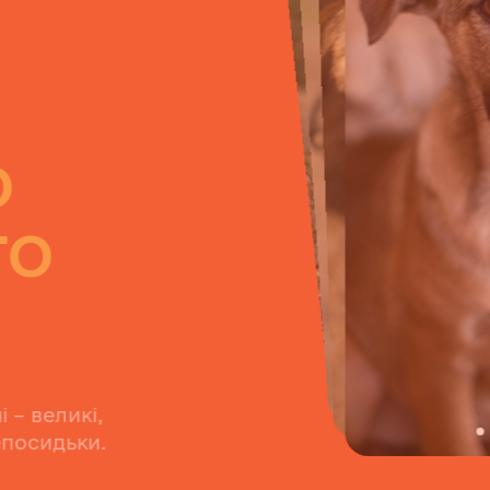
го
ого
 душі – великі,
і та непосидьки.