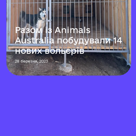
Разом із Animals
Australia побудували 14
нових вольєрів
28 березня, 2023