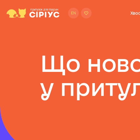
Хвос
EN
Щ
о
н
о
в
у
п
р
и
т
у