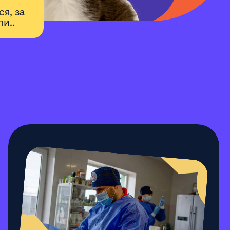
я, за
и..