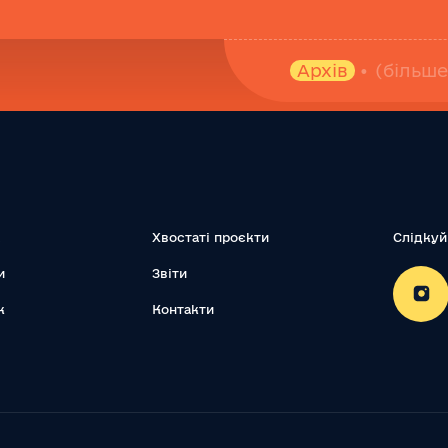
Архів
• (більш
Хвостаті проєкти
Слідкуй
и
Звіти
к
Контакти