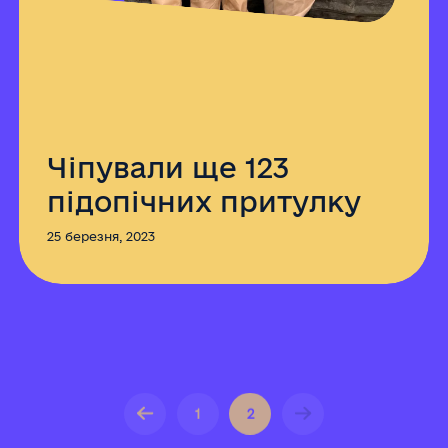
Чіпували ще 123
підопічних притулку
25 березня, 2023
1
2