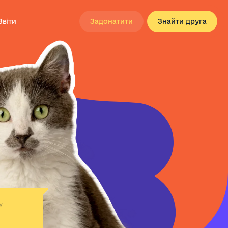
Звіти
Задонатити
Знайти друга
у