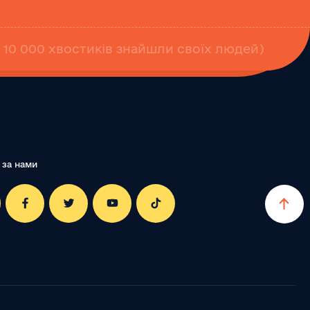
е 10 000 хвостиків знайшли своїх людей)
 за нами