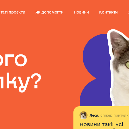
таті проєкти
Як допомогти
Новини
Контакти
о
г
о
л
к
у
?
Леся,
спікер притулк
Новини такі! Усі