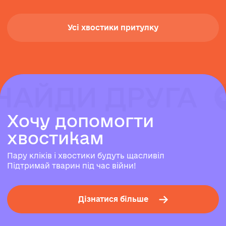
Усі хвостики притулку
НАЙДИ ДРУГА
НАЙДИ ДРУГА
НАЙДИ ДРУГА
Х
о
ч
у
д
о
п
о
м
о
г
т
и
х
в
о
с
т
и
к
а
м
Пару кліків і хвостики будуть щасливіл
Підтримай тварин під час війни!
Дізнатися більше