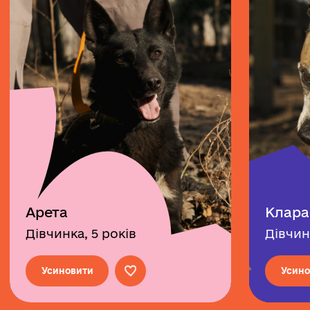
Арета
Клара
Дівчинка, 5 років
Дівчин
Усиновити
Усино