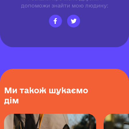
допоможи знайти мою людину:
М
и
т
а
к
о
ж
ш
у
к
а
є
м
о
д
і
м