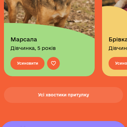
Марсала
Брівк
Дівчинка, 5 років
Дівчин
Усиновити
Усино
Усі хвостики притулку