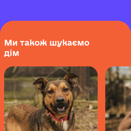
М
и
т
а
к
о
ж
ш
у
к
а
є
м
о
д
і
м