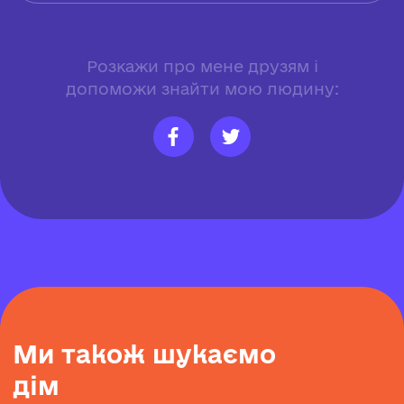
Розкажи про мене друзям і
допоможи знайти мою людину:
М
и
т
а
к
о
ж
ш
у
к
а
є
м
о
д
і
м