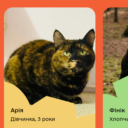
Арія
Фінік
Дівчинка, 3 роки
Хлопчи