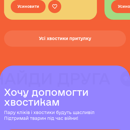
Усиновити
Усино
Усі хвостики притулку
НАЙДИ ДРУГА
НАЙДИ ДРУГА
НАЙДИ ДРУГА
Х
о
ч
у
д
о
п
о
м
о
г
т
и
х
в
о
с
т
и
к
а
м
Пару кліків і хвостики будуть щасливіл
Підтримай тварин під час війни!