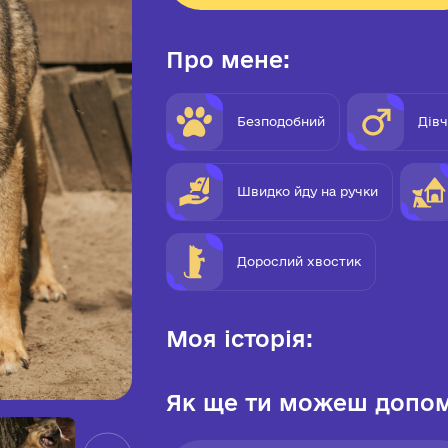
Про мене:
Безподобний
Дів
Швидко йду на ручки
Дорослий хвостик
Моя історія:
Як ще ти можеш допом