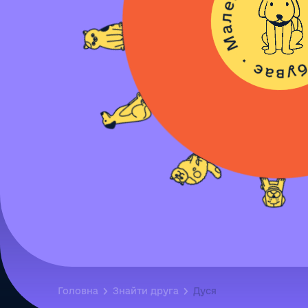
Головна
Знайти друга
Дуся