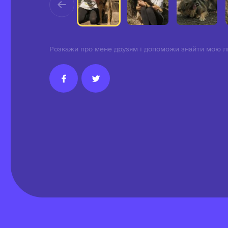
Розкажи про мене друзям і допоможи знайти мою л