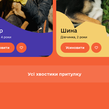
р
Шина
 4 роки
Дівчинка, 2 роки
овити
Усиновити
Усі хвостики притулку