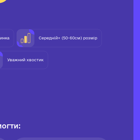
чинка
Середній+ (50-60см) розмір
Уважний хвостик
огти: