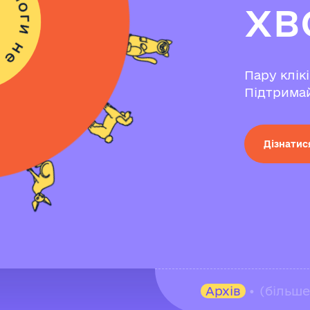
х
в
Пару клік
Підтримай
Дізнатис
Архів
• (більш