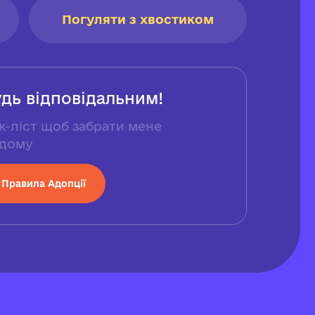
Погуляти з хвостиком
удь відповідальним!
к-ліст щоб забрати мене
дому
Правила Адопції