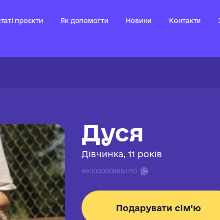
таті проєкти
Як допомогти
Новини
Контакти
Дуся
Дівчинка, 11 років
990000009854710
Подарувати сім'ю