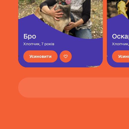
Бро
Оска
Хлопчик, 7 років
Хлопчик,
Усиновити
Усин