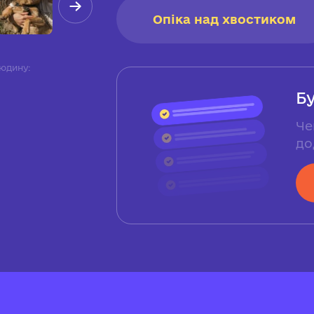
Опіка над хвостиком
юдину:
Б
Че
до