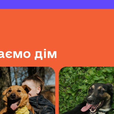
а
є
м
о
д
і
м