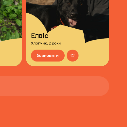
Елвіс
Хлопчик, 2 роки
Усиновити