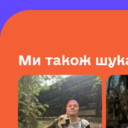
М
и
т
а
к
о
ж
ш
у
к