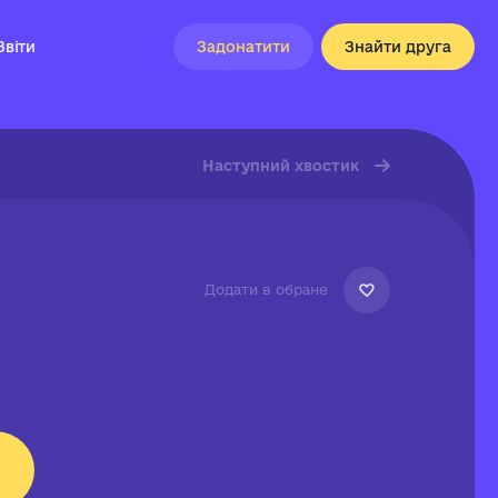
Звіти
Задонатити
Знайти друга
Наступний хвостик
Додати в обране