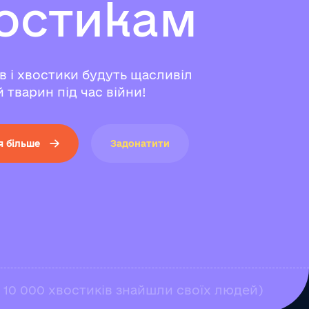
о
с
т
и
к
а
м
ів і хвостики будуть щасливіл
 тварин під час війни!
я більше
Задонатити
е 10 000 хвостиків знайшли своїх людей)