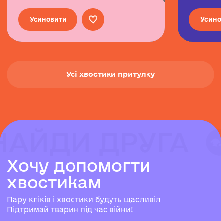
Усиновити
Усино
Усі хвостики притулку
НАЙДИ ДРУГА
НАЙДИ ДРУГА
НАЙДИ ДРУГА
Х
о
ч
у
д
о
п
о
м
о
г
т
и
х
в
о
с
т
и
к
а
м
Пару кліків і хвостики будуть щасливіл
Підтримай тварин під час війни!