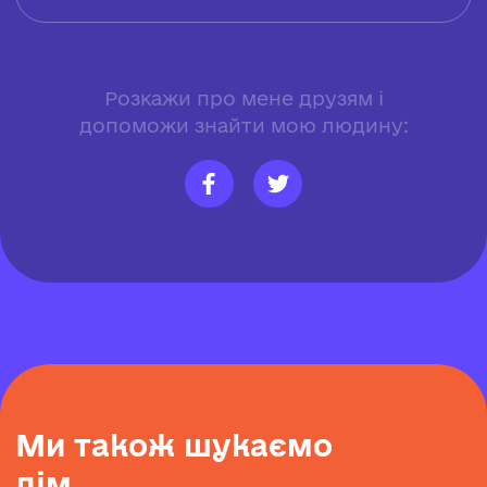
Розкажи про мене друзям і
допоможи знайти мою людину:
М
и
т
а
к
о
ж
ш
у
к
а
є
м
о
д
і
м