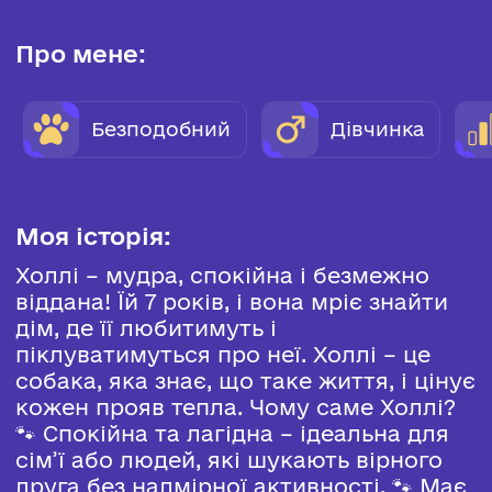
Про мене:
Безподобний
Дівчинка
Моя історія:
Холлі – мудра, спокійна і безмежно
віддана! Їй 7 років, і вона мріє знайти
дім, де її любитимуть і
піклуватимуться про неї. Холлі – це
собака, яка знає, що таке життя, і цінує
кожен прояв тепла. Чому саме Холлі?
🐾 Спокійна та лагідна – ідеальна для
сім’ї або людей, які шукають вірного
друга без надмірної активності. 🐾 Має