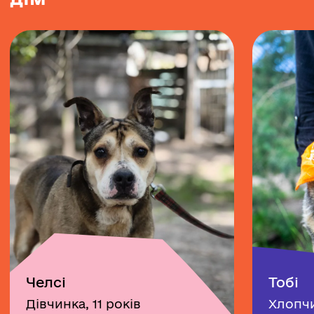
Челсі
Тобі
Дівчинка, 11 років
Хлопчи