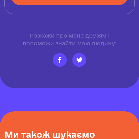
Розкажи про мене друзям і
допоможи знайти мою людину:
М
и
т
а
к
о
ж
ш
у
к
а
є
м
о