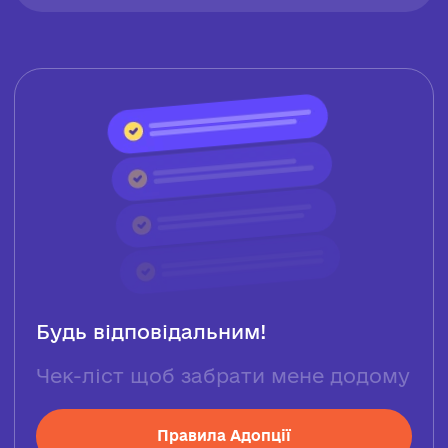
Будь відповідальним!
Чек-ліст щоб забрати мене додому
Правила Адопції