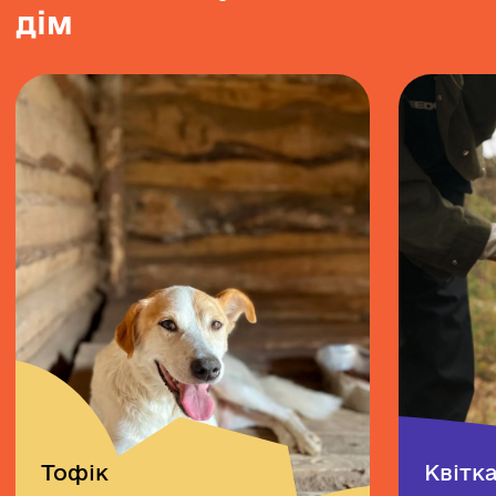
д
і
м
Тофік
Квітк