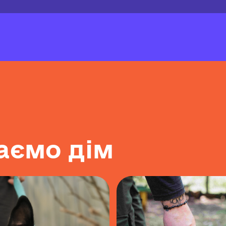
а
є
м
о
д
і
м