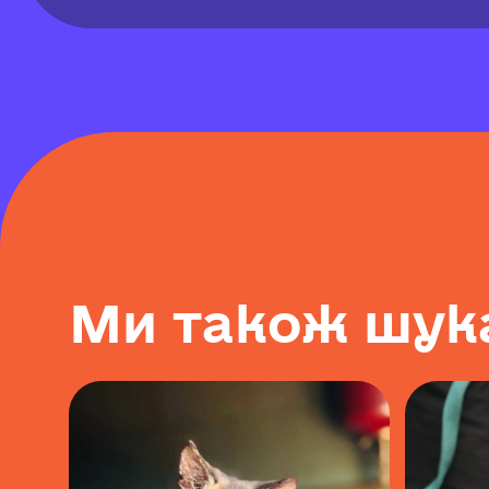
М
и
т
а
к
о
ж
ш
у
к