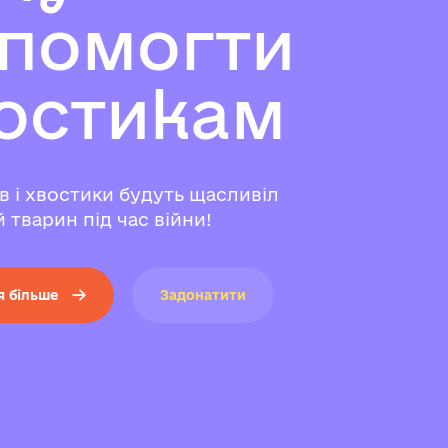
п
о
м
о
г
т
и
о
с
т
и
к
а
м
ів і хвостики будуть щасливіл
 тварин під час війни!
я більше
Задонатити