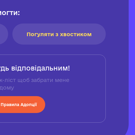
огти:
Погуляти з хвостиком
удь відповідальним!
к-ліст щоб забрати мене
дому
Правила Адопції