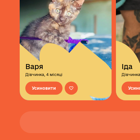
Варя
Іда
Дівчинка, 4 місяці
Дівчинка
Усиновити
Усин