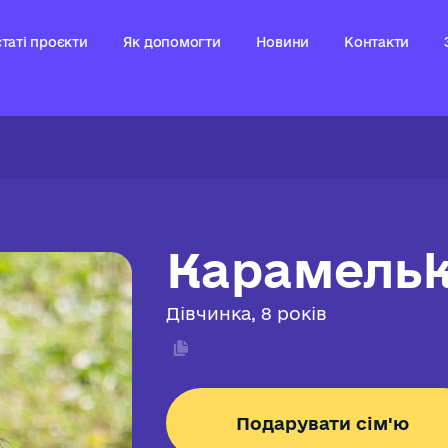
таті проєкти
Як допомогти
Новини
Контакти
Карамель
Дівчинка, 8 років
Подарувати сім'ю