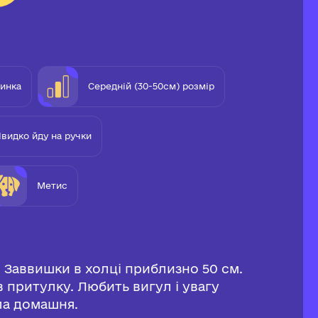
чинка
Середній (30-50см) розмір
видко йду на ручки
Метис
 Заввишки в холці приблизно 50 см.
в притулку. Любить вигул і увагу
ла домашня.