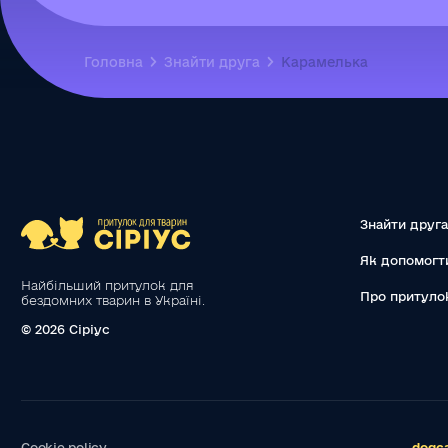
Головна
Знайти друга
Карамелька
Знайти друга
Як допомогт
Найбільший притулок для
Про притуло
бездомних тварин в Україні.
© 2026 Сіріус
Cookie policy
dogca