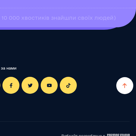
е 10 000 хвостиків знайшли своїх людей)
 за нами
Вебсайт розроблено в