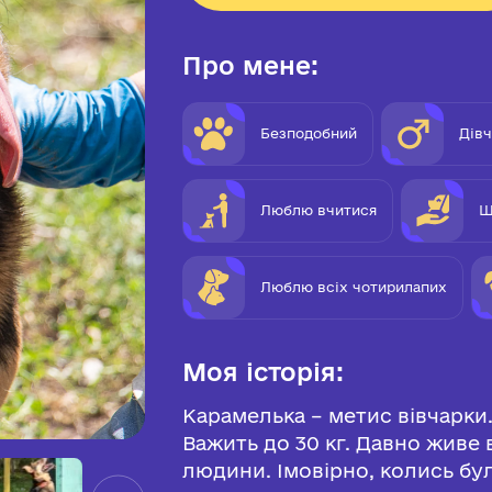
Про мене:
Безподобний
Дів
Люблю вчитися
Ш
Люблю всіх чотирилапих
Моя історія:
Карамелька – метис вівчарки.
Важить до 30 кг. Давно живе 
людини. Імовірно, колись бу