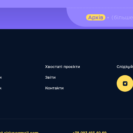
Архів
• (більш
Хвостаті проєкти
Слідкуй
и
Звіти
к
Контакти
t.sirius@gmail.com
+38 093 193 40 69