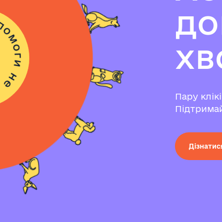
д
о
х
в
Пару клік
Підтримай
Дізнатис