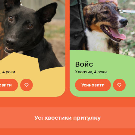
Войс
, 4 роки
Хлопчик, 4 роки
овити
Усиновити
Усі хвостики притулку