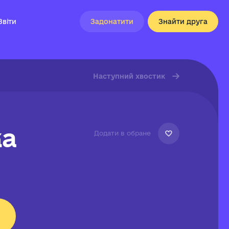
Звіти
Задонатити
Знайти друга
Наступний хвостик
ка
Додати в обране