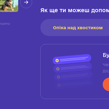
Як ще ти можеш допом
юдину:
Опіка над хвостиком
Б
Че
до