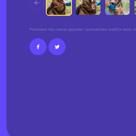
Розкажи про мене друзям і допоможи знайти мою л