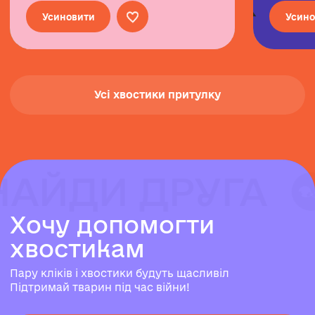
Усиновити
Усино
Усі хвостики притулку
НАЙДИ ДРУГА
НАЙДИ ДРУГА
НАЙДИ ДРУГА
Х
о
ч
у
д
о
п
о
м
о
г
т
и
х
в
о
с
т
и
к
а
м
Пару кліків і хвостики будуть щасливіл
Підтримай тварин під час війни!