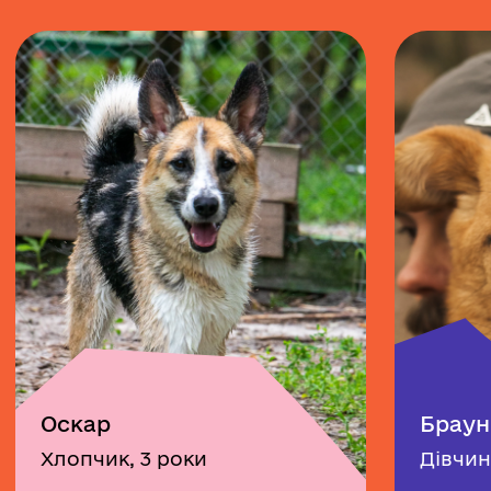
Оскар
Браун
Хлопчик, 3 роки
Дівчин