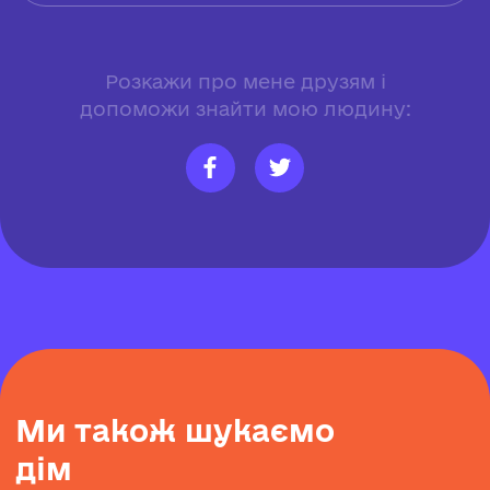
Розкажи про мене друзям і
допоможи знайти мою людину:
М
и
т
а
к
о
ж
ш
у
к
а
є
м
о
д
і
м