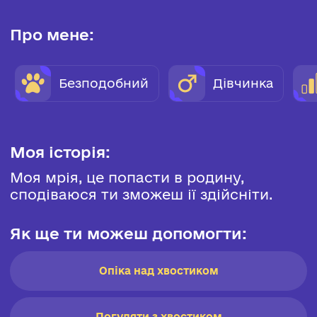
Про мене:
Безподобний
Дівчинка
Моя історія:
Моя мрія, це попасти в родину,
сподіваюся ти зможеш ії здійсніти.
Як ще ти можеш допомогти:
Опіка над хвостиком
Погуляти з хвостиком