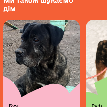
М
и
т
а
к
о
ж
ш
у
к
а
є
м
о
д
і
м
Буч
Руф