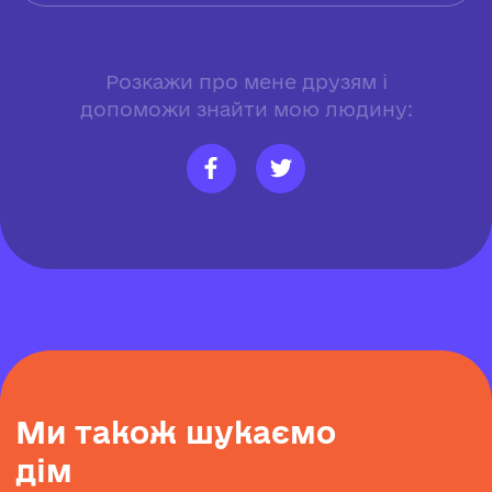
Розкажи про мене друзям і
допоможи знайти мою людину:
М
и
т
а
к
о
ж
ш
у
к
а
є
м
о
д
і
м