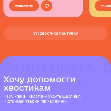
Усиновити
Усино
Усі хвостики притулку
НАЙДИ ДРУГА
НАЙДИ ДРУГА
НАЙДИ ДРУГА
Х
о
ч
у
д
о
п
о
м
о
г
т
и
х
в
о
с
т
и
к
а
м
Пару кліків і хвостики будуть щасливіл
Підтримай тварин під час війни!