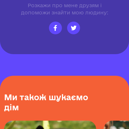
Розкажи про мене друзям і
допоможи знайти мою людину:
М
и
т
а
к
о
ж
ш
у
к
а
є
м
о
д
і
м