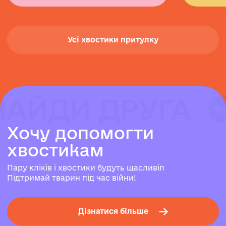
Усі хвостики притулку
НАЙДИ ДРУГА
НАЙДИ ДРУГА
НАЙДИ ДРУГА
Х
о
ч
у
д
о
п
о
м
о
г
т
и
х
в
о
с
т
и
к
а
м
Пару кліків і хвостики будуть щасливіл
Підтримай тварин під час війни!
Дізнатися більше