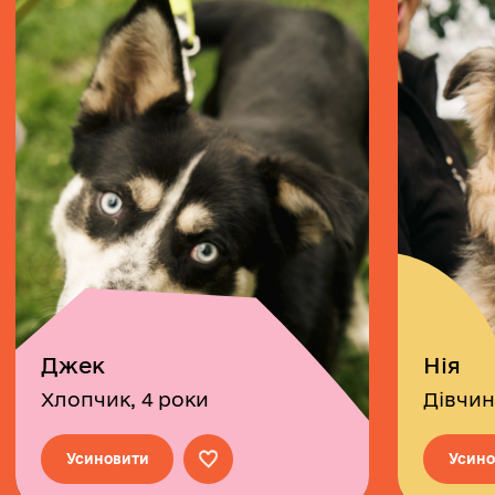
Джек
Нія
Хлопчик, 4 роки
Дівчинк
Усиновити
Усино