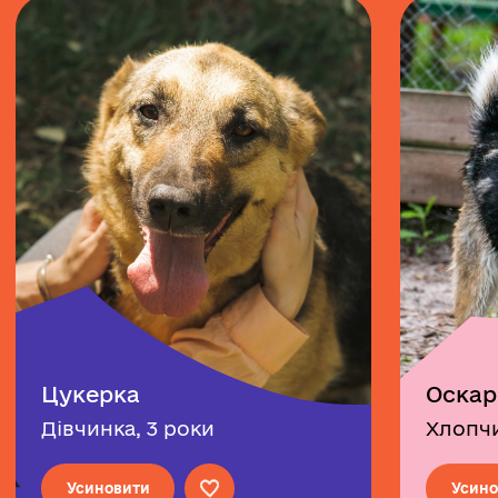
Цукерка
Оскар
Дівчинка, 3 роки
Хлопчи
Усиновити
Усино