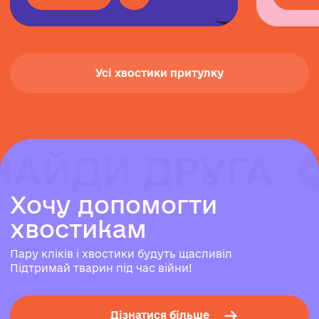
Усі хвостики притулку
НАЙДИ ДРУГА
НАЙДИ ДРУГА
НАЙДИ ДРУГА
Х
о
ч
у
д
о
п
о
м
о
г
т
и
х
в
о
с
т
и
к
а
м
Пару кліків і хвостики будуть щасливіл
Підтримай тварин під час війни!
Дізнатися більше