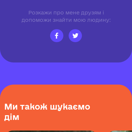
Розкажи про мене друзям і
допоможи знайти мою людину:
М
и
т
а
к
о
ж
ш
у
к
а
є
м
о
д
і
м