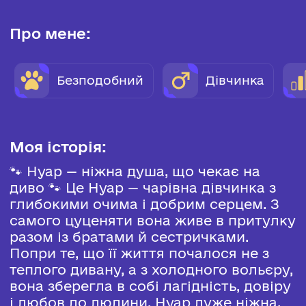
Про мене:
Безподобний
Дівчинка
Моя історія:
🐾 Нуар — ніжна душа, що чекає на
диво 🐾 Це Нуар — чарівна дівчинка з
глибокими очима і добрим серцем. З
самого цуценяти вона живе в притулку
разом із братами й сестричками.
Попри те, що її життя почалося не з
теплого дивану, а з холодного вольєру,
вона зберегла в собі лагідність, довіру
і любов до людини. Нуар дуже ніжна,