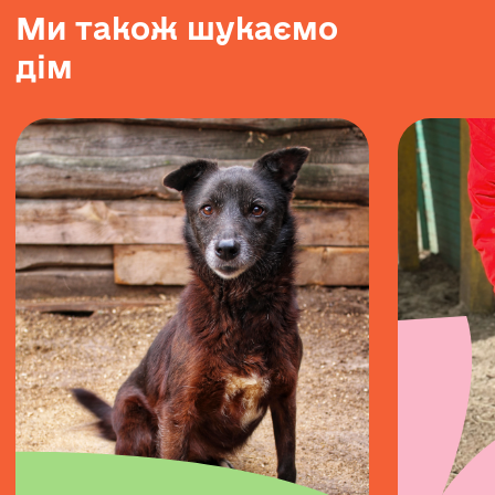
М
и
т
а
к
о
ж
ш
у
к
а
є
м
о
д
і
м