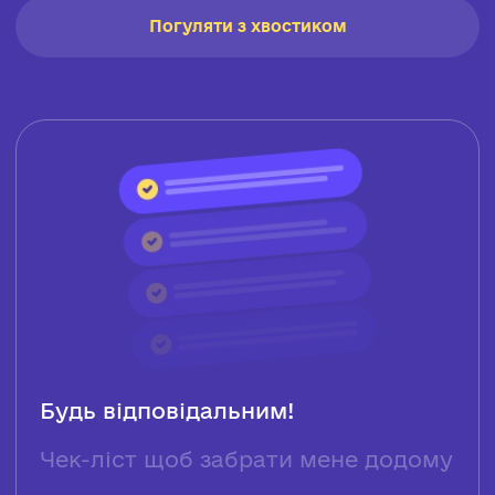
Погуляти з хвостиком
Будь відповідальним!
Чек-ліст щоб забрати мене додому