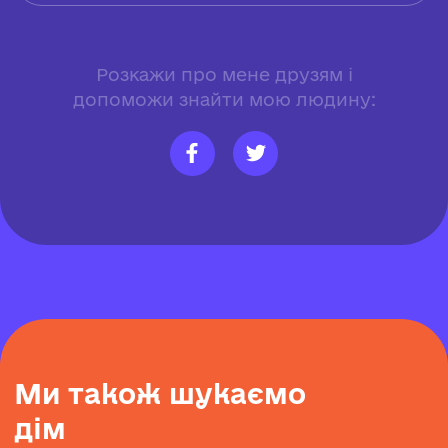
Розкажи про мене друзям і
допоможи знайти мою людину:
М
и
т
а
к
о
ж
ш
у
к
а
є
м
о
д
і
м