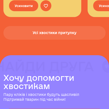
Усиновити
Усино
Усі хвостики притулку
НАЙДИ ДРУГА
НАЙДИ ДРУГА
НАЙДИ ДРУГА
Х
о
ч
у
д
о
п
о
м
о
г
т
и
х
в
о
с
т
и
к
а
м
Пару кліків і хвостики будуть щасливіл
Підтримай тварин під час війни!