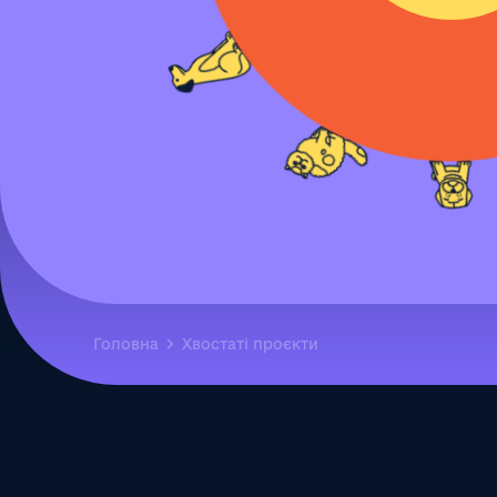
Головна
Хвостаті проєкти