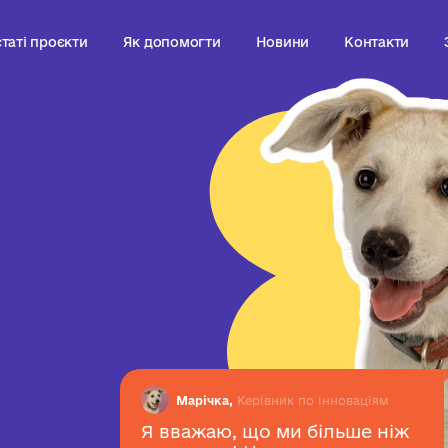
таті проєкти
Як допомогти
Новини
Контакти
і
Марічка,
Керівник по інноваціям
Я вважаю, що ми більше ніж