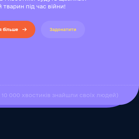
 тварин під час війни!
я більше
Задонатити
е 10 000 хвостиків знайшли своїх людей)