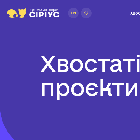
Хвос
EN
Х
в
о
с
т
а
т
п
р
о
є
к
т
и