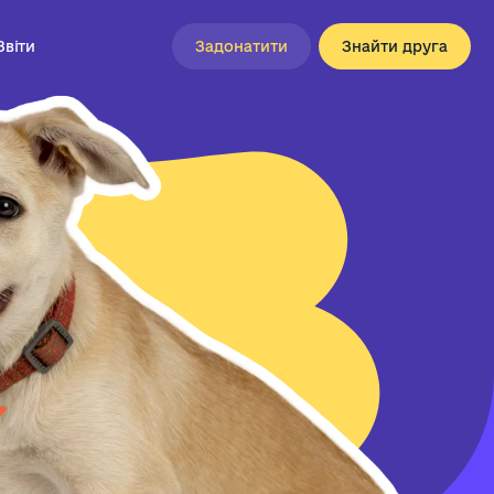
Звіти
Задонатити
Знайти друга