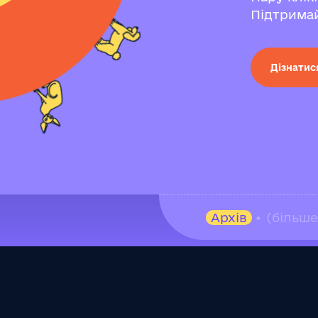
Підтримай
Дізнатис
Архів
• (більш