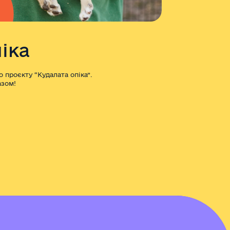
іка
 проєкту “Кудалата опіка”.
азом!