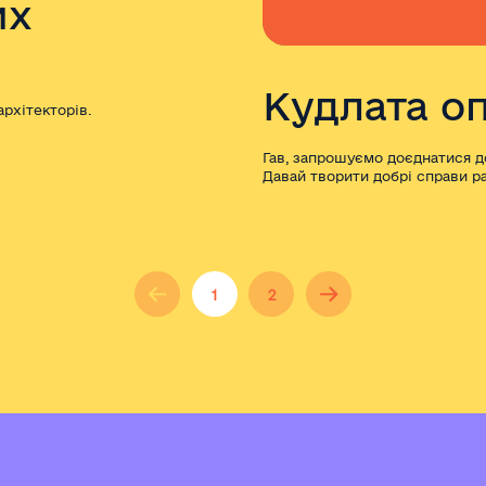
их
Кудлата оп
рхітекторів.
Гав, запрошуємо доєднатися до
Давай творити добрі справи р
1
2