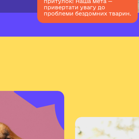
притулок! Наша мета —
привертати увагу до
проблеми бездомних тварин.