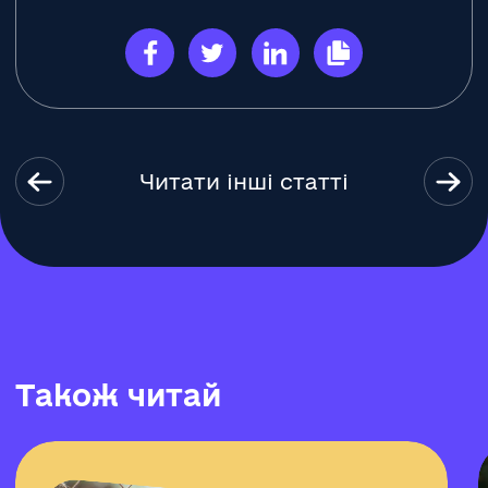
Читати інші статті
Т
а
к
о
ж
ч
и
т
а
й