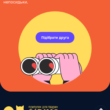
непосидьки.
Підібрати друга