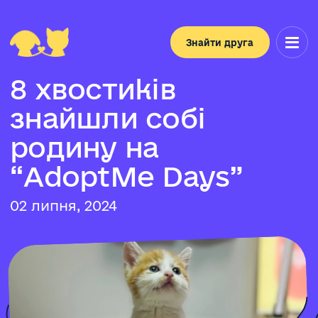
Знайти друга
8
х
в
о
с
т
и
к
і
в
з
н
а
й
ш
л
и
с
о
б
і
р
о
д
и
н
у
н
а
“
A
d
o
p
t
M
e
D
a
y
s
”
02 липня, 2024