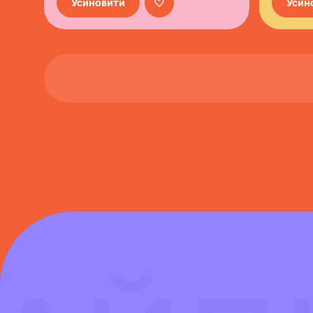
Усиновити
Усин