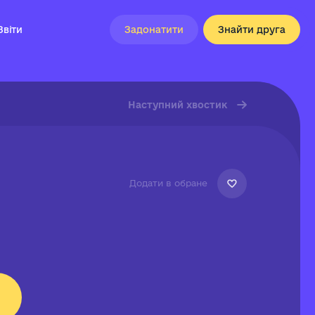
Звіти
Задонатити
Знайти друга
Наступний хвостик
Додати в обране