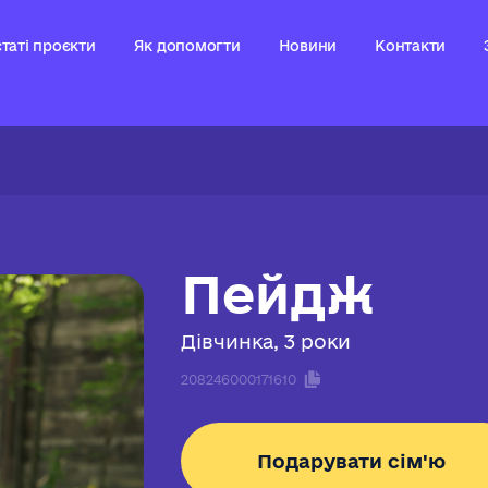
таті проєкти
Як допомогти
Новини
Контакти
Пейдж
Дівчинка, 3 роки
208246000171610
Подарувати сім'ю