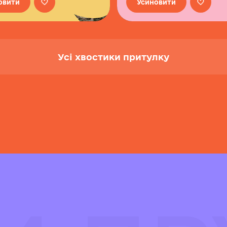
овити
Усиновити
Усі хвостики притулку