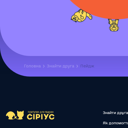
Головна
Знайти друга
Пейдж
Знайти друга
Як допомогт