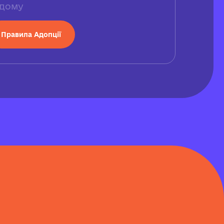
дому
Правила Адопції