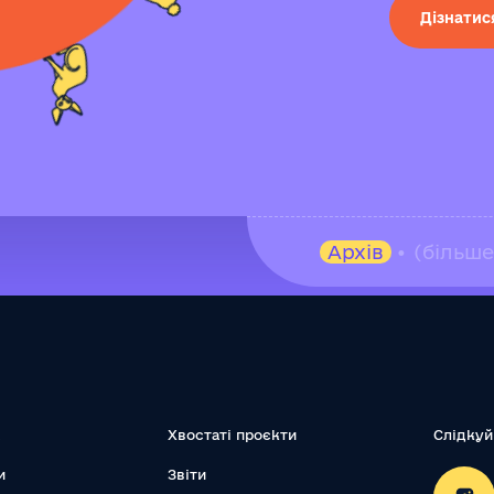
Дізнатис
Архів
• (більш
Хвостаті проєкти
Слідкуй
и
Звіти