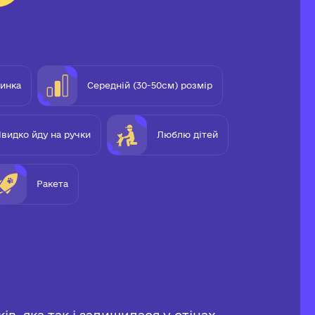
чинка
Середній (30-50см) розмір
видко йду на ручки
Люблю дітей
Ракета
в, яка так і залишилася у стінах