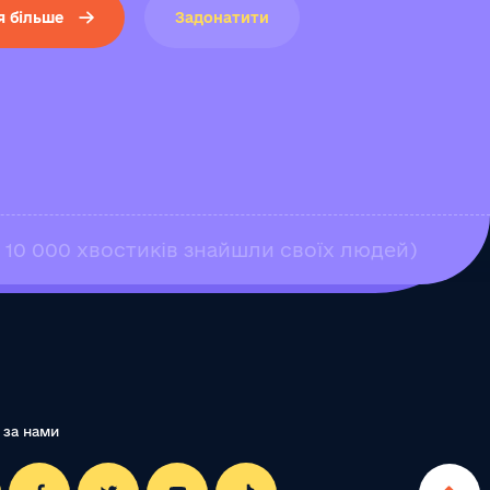
я більше
Задонатити
е 10 000 хвостиків знайшли своїх людей)
 за нами