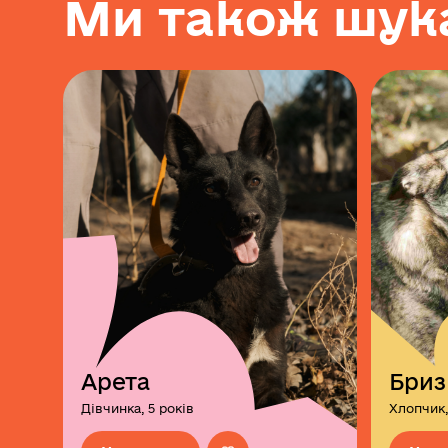
М
и
т
а
к
о
ж
ш
у
к
Арета
Бриз
Дівчинка, 5 років
Хлопчик,