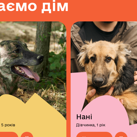
а
є
м
о
д
і
м
Нані
 5 років
Дівчинка, 1 рік