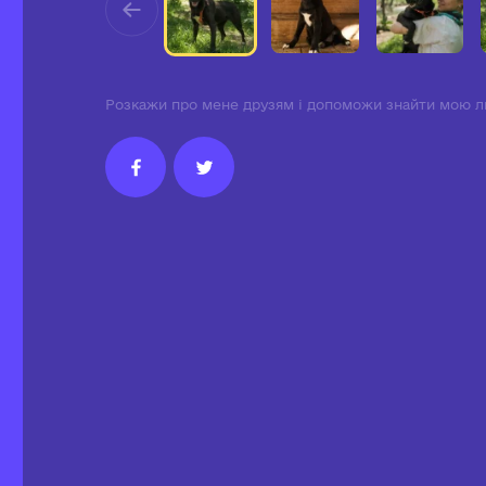
Розкажи про мене друзям і допоможи знайти мою л