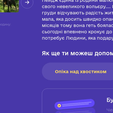
свого невеликого вольєру....
груди відчувають радість жи
мала, яка досить швидко опан
юдину:
місяців тому вона геть боялас
сьогодні впевнено крокує д
потребує Людини, яка подару
Як ще ти можеш допом
Опіка над хвостиком
Б
Че