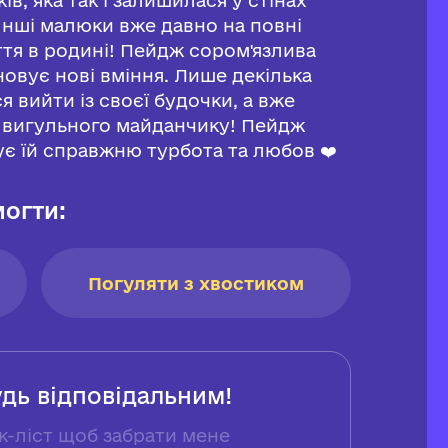
 Інші малюки вже давно на повні
ття в родині! Пейдж сором'язлива
овує нові вміння. Лише декілька
я вийти із своєї будочки, а вже
о вигульного майданчику! Пейдж
є їй справжню турбота та любов ❤️
огти:
Погуляти з хвостиком
удь відповідальним!
к-ліст щоб забрати мене