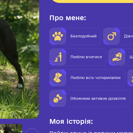
Про мене:
Безподобний
Дів
Люблю вчитися
Ш
Люблю всіх чотирилапих
Обожнюю активне дозвілля
Моя історія:
Пейдж єдина із родини малюкі