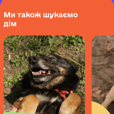
М
и
т
а
к
о
ж
ш
у
к
а
є
м
о
д
і
м