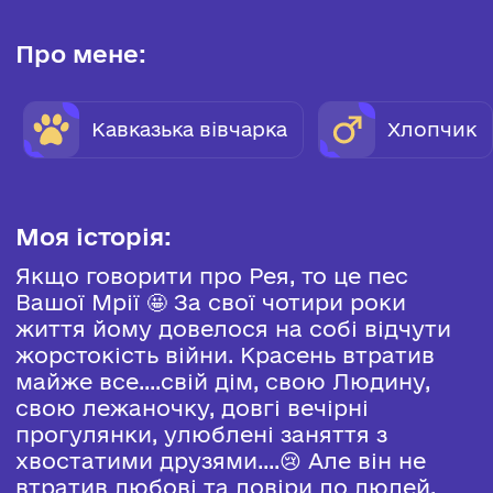
Про мене:
Кавказька вівчарка
Хлопчик
Моя історія:
Якщо говорити про Рея, то це пес
Вашої Мрії 🤩 За свої чотири роки
життя йому довелося на собі відчути
жорстокість війни. Красень втратив
майже все....свій дім, свою Людину,
свою лежаночку, довгі вечірні
прогулянки, улюблені заняття з
хвостатими друзями....😢 Але він не
втратив любові та довіри до людей.