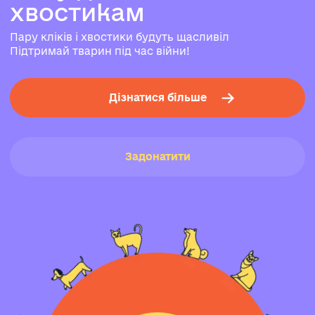
х
в
о
с
т
и
к
а
м
Пару кліків і хвостики будуть щасливіл
Підтримай тварин під час війни!
Дізнатися більше
Задонатити