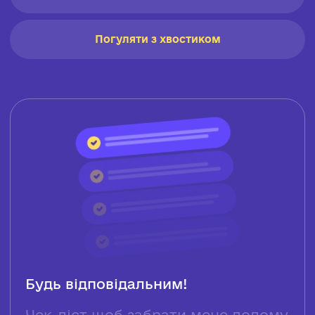
Погуляти з хвостиком
Будь відповідальним!
Чек-ліст щоб забрати мене додому